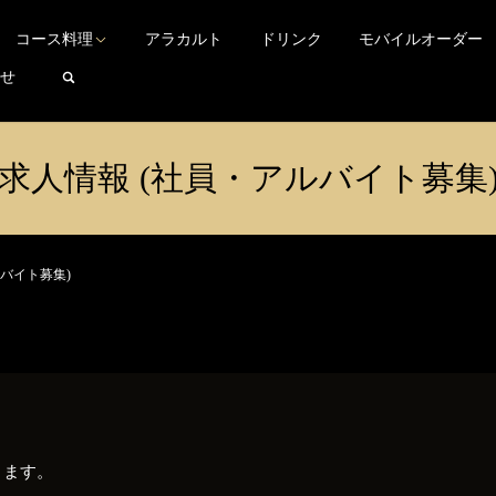
TEL 03-3200-2266
Language
▼
東京都新宿区西早稲田3-29-7
コース料理
アラカルト
ドリンク
モバイルオーダー
search
せ
求人情報 (社員・アルバイト募集
ルバイト募集)
ります。