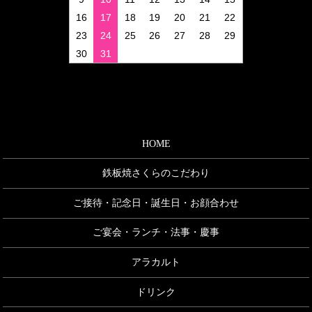
16
17
18
19
20
21
22
23
24
25
26
27
28
29
30
31
HOME
鉄板焼さくらのこだわり
ご接待・記念日・誕生日・お顔合わせ
ご宴会・ランチ・法事・慶事
アラカルト
ドリンク