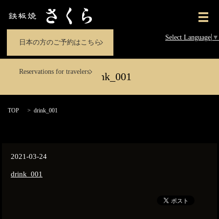
メ
Select Language
▼
日本の方のご予約はこちら
Reservations for travelers
drink_001
TOP
drink_001
2021-03-24
drink_001