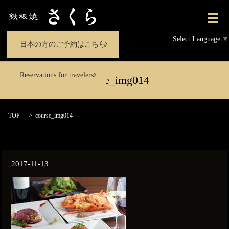
メ
Select Language
▼
日本の方のご予約はこちら
Reservations for travelers
course_img014
TOP
course_img014
2017-11-13