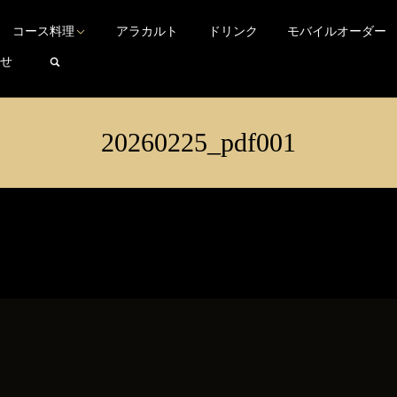
TEL 03-3200-2266
Language
▼
東京都新宿区西早稲田3-29-7
コース料理
アラカルト
ドリンク
モバイルオーダー
search
せ
20260225_pdf001