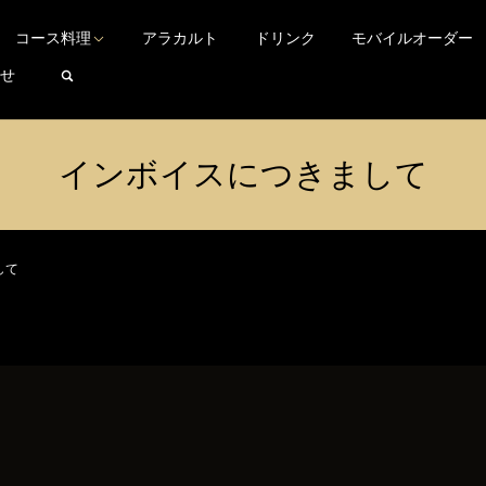
TEL 03-3200-2266
Language
▼
東京都新宿区西早稲田3-29-7
コース料理
アラカルト
ドリンク
モバイルオーダー
search
せ
インボイスにつきまして
して