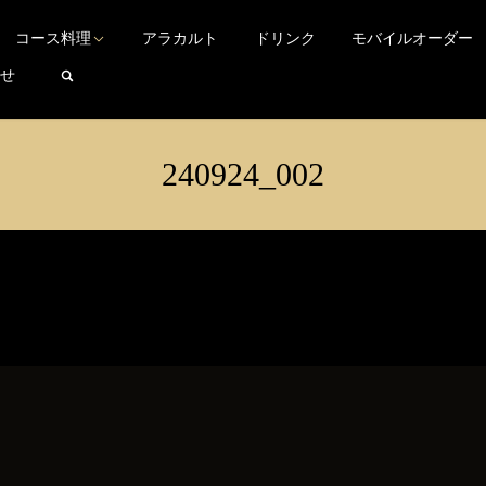
TEL 03-3200-2266
Language
▼
東京都新宿区西早稲田3-29-7
コース料理
アラカルト
ドリンク
モバイルオーダー
search
せ
240924_002